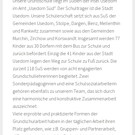
Unsere Grundschule liegt im Süden der Insel Usedom
im Amt „Usedom Süd“. Der Schulträger ist die Stadt
Usedom. Unsere Schülerschaft setzt sich aus SuS der
Gemeinden Usedom, Stolpe, Dargen, Benz, Mellenthin
und Rankwitz zusammen sowie aus den Gemeinden
Murchin, Zirchow und Korswandt. Insgesamt werden 77
Kinder aus 30 Dörfern mit dem Bus zur Schule und
zurück befördert. Einzig die 41 Kinder aus der Stadt
Usedom legen den Weg zur Schule zu Fuß zurück. Die
zurzeit 118 SuS werden von acht engagierten
Grundschullehrerinnen begleitet. Zwei
Sonderpädagoginnen und eine Schulsozialarbeiterin
gehören ebenfalls zu unserem Team, das sich durch
eine harmonische und konstruktive Zusammenarbeit
auszeichnet.
Viele erprobte und praktizierte Formen der
Grundschularbeit haben in der täglichen Arbeit ihren
Platz gefunden, wie z.B. Gruppen- und Partnerarbeit,